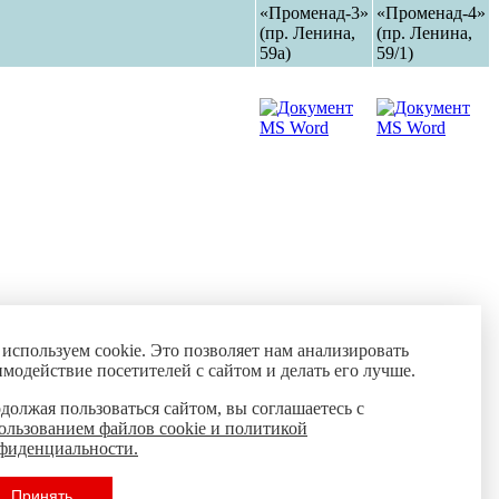
«Променад-3»
«Променад-4»
(пр. Ленина,
(пр. Ленина,
59а)
59/1)
spec@yk42.ru
используем cookie. Это позволяет нам анализировать
имодействие посетителей с сайтом и делать его лучше.
должая пользоваться сайтом, вы соглашаетесь с
ользованием файлов cookie и политикой
фиденциальности.
Принять