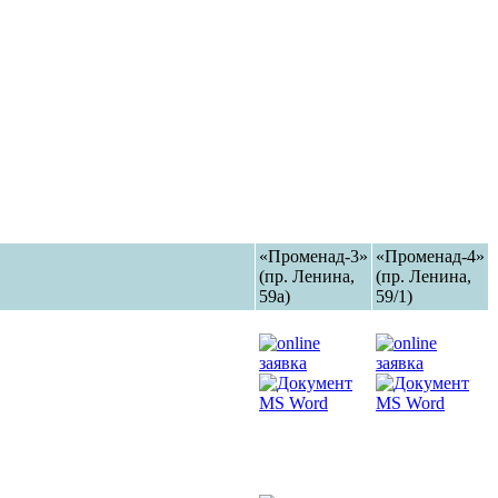
«Променад-3»
«Променад-4»
(пр. Ленина,
(пр. Ленина,
59а)
59/1)