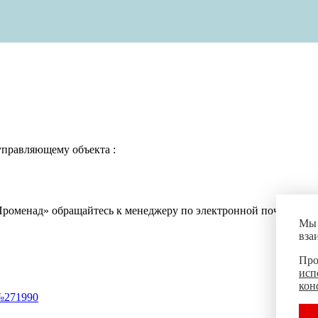
управляющему объекта :
Променад» обращайтесь к менеджеру по
электронной почте
kom-
Мы 
вза
Про
исп
кон
№271990