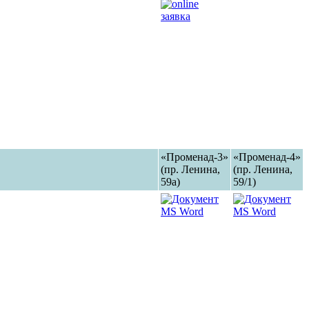
«Променад-3»
«Променад-4»
(пр. Ленина,
(пр. Ленина,
59а)
59/1)