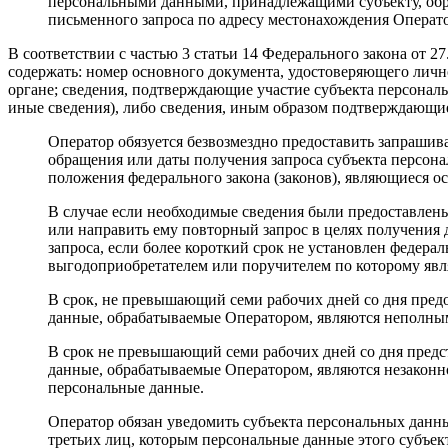
персональными данными, принадлежащими субъекту, обр
письменного запроса по адресу местонахождения Операто
В соответствии с частью 3 статьи 14 Федерального закона от 
содержать: номер основного документа, удостоверяющего лично
органе; сведения, подтверждающие участие субъекта персональ
иные сведения), либо сведения, иным образом подтверждающи
Оператор обязуется безвозмездно предоставить запрашив
обращения или даты получения запроса субъекта персон
положения федерального закона (законов), являющиеся о
В случае если необходимые сведения были предоставлены
или направить ему повторный запрос в целях получения 
запроса, если более короткий срок не установлен федер
выгодоприобретателем или поручителем по которому явл
В срок, не превышающий семи рабочих дней со дня пред
данные, обрабатываемые Оператором, являются неполным
В срок не превышающий семи рабочих дней со дня предс
данные, обрабатываемые Оператором, являются незаконн
персональные данные.
Оператор обязан уведомить субъекта персональных данн
третьих лиц, которым персональные данные этого субъек