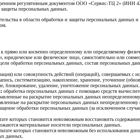
ренним регулятивным документом ООО «Сервис-ТЦ 2» (ИНН 420
и защиты персональных данных.
тельства в области обработки и защиты персональных данных и 
ом.
к прямо или косвенно определенному или определяемому физич
, юридическое или физическое лицо, самостоятельно или совм
цели обработки персональных данных, состав персональных данн
ация) или совокупность действий (операций), совершаемых с и
апись, систематизацию, накопление, хранение, уточнение (обнов
ние, блокирование, удаление, уничтожение персональных данных.
:
обработка персональных данных с помощью средств вычислит
равленные на раскрытие персональных данных неопределенному
авленные на раскрытие персональных данных неопределенному 
щение обработки персональных данных (за исключением случаев
льтате которых становится невозможным восстановить содержан
чтожаются материальные носители персональных данных.
ультате которых становится невозможным без использования до
ых данных.