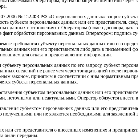
абатываемыми Оператором, путем обращения лично или через за
ра.
27.07.2006 № 152-ФЗ РФ «О персональных данных» запрос субъек
сть субъекта персональных данных или его представителя, свед
ных данных в отношениях с Оператором (номер договора, дата з
е факт обработки персональных данных Оператором; подпись суб
аемые требования субъекту персональных данных или его предст
альных данных или его представителя либо дать в письменной 
снованием для отказа в предоставлении информации.
 субъекту персональных данных по его запросу, субъект персон
данных сведений не ранее чем через тридцать дней после перво
альным законом, принятым в соответствии с ним нормативным пр
яется субъект персональных данных.
оставления субъектом персональных данных или его представит
и, неточными или неактуальными, Оператор обязуется внести 
тавления субъектом персональных данных или его представите
о полученными или не являются необходимыми для заявленной ц
ых или его представителя о внесенных изменениях и предприня
та были переданы.