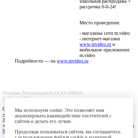
Школьная распродажа +
рассрочка 0-0-24!
Место проведения:
- магазины сети m.video
- интернет-магазин
www.mvideo.ru
и
мобильное приложение
m.video
Подробности ― на
www.mvideo.ru
Реклама. Рекламодатель ООО «МВМ»
2SDnjcswT58
Создание сайта —
Мы используем cookie. Это позволяет нам
«Пятое измерение»
анализировать взаимодействие посетителей с
2010 г.
сайтом и делать его лучше.
«Променад» — зарегистрированная торговая марка234.
Св-во
№271990
Продолжая пользоваться сайтом, вы соглашаетесь
с
использованием файлов cookie и политикой